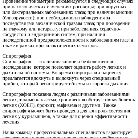
Проведение тонометрии рекомендуется в следующих случаях:
при патологических изменениях роговицы; при вирусных
или бактериальных заболеваниях глаза; при наличии миопии
(близорукости); при необходимости наблюдения за
последствиями механической травмы глаза; при подозрении
на глаукому или катаракту; при заболеваниях сердечно-
сосудистой и эндокринной систем; при наличии
наследственной предрасположенности к заболеваниям глаз; а
также в рамках профилактических осмотров.
Спирография
Спирография — это неинвазивное и безболезненное
исследование, которое позволяет оценить работу легких и
дыхательной системы. Во время спирографии пациенту
предлагается вдохнуть и выдохнуть через специальный
прибор, который регистрирует объемы и скорости дыхания.
Спирография показана людям с различными заболеваниями
легких, такими как астма, хроническая обструктивная болезнь
легких (ХОБЛ), бронхит, эмфизема и другими. Также
спирография может быть проведена для контроля состояния
легких у курильщиков, а также для оценки эффективности
лечения.
Наша команда профессиональных специалистов гарантирует
качественное и оперативное проведение всех необходимых